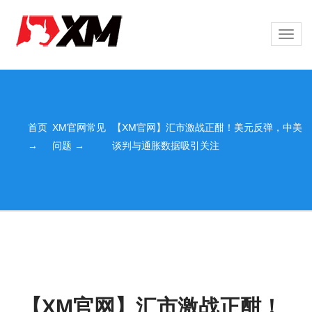
Toggl
navig
首页
XM官网常见
【XM官网】汇市激战正酣！美元反弹，中美
→
问题 →
谈判与通胀数据吸引关注
【XM官网】汇市激战正酣！