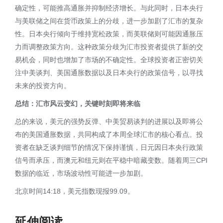
确定性，可能推高通胀并抑制经济增长。与此同时，日本央行
与美联储之间在货币政策上的分歧，进一步加剧了汇市的复杂
性。日本央行倾向于维持宽松政策，而美联储则可能因通胀压
力而调整政策方向。这种政策分歧为汇市投资者提供了新的交
易机会，同时也增加了市场的不确定性。全球投资者正密切关
注中美谈判、美国通胀数据以及日本央行的政策信号，以寻找
未来的投资方向。
总结：汇市风云变幻，关键时刻即将来临
总的来说，美元的强势反弹、中美贸易谈判的进展以及即将公
布的美国通胀数据，共同构成了本周全球汇市的核心看点。投
资者在缺乏谈判细节的情况下保持谨慎，日元因日本央行政策
信号而承压，而澳元和纽元则在平稳中暗藏变数。随着周三CPI
数据的临近，市场波动性可能进一步加剧。
北京时间14:18，美元指数现报99.09。
延伸阅读