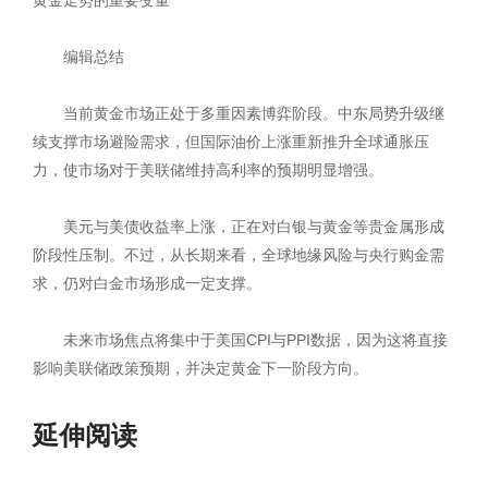
黄金走势的重要变量
编辑总结
当前黄金市场正处于多重因素博弈阶段。中东局势升级继
续支撑市场避险需求，但国际油价上涨重新推升全球通胀压
力，使市场对于美联储维持高利率的预期明显增强。
美元与美债收益率上涨，正在对白银与黄金等贵金属形成
阶段性压制。不过，从长期来看，全球地缘风险与央行购金需
求，仍对白金市场形成一定支撑。
未来市场焦点将集中于美国CPI与PPI数据，因为这将直接
影响美联储政策预期，并决定黄金下一阶段方向。
延伸阅读