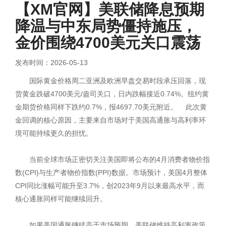
【XM官网】美联储降息预期
降温与中东局势僵持施压，
金价围绕4700美元关口震荡
发布时间：2026-05-13
国际黄金价格周二亚洲及欧洲早盘交易时段承压回落，现
货黄金跌破4700美元/盎司关口，日内跌幅接近0.74%。纽约黄
金期货价格同样下跌约0.7%，报4697.70美元附近。 此次黄
金回调的核心原因，主要来自市场对于美国高通胀与高利率环
境可能持续更久的担忧。
当前全球市场正密切关注美国即将公布的4月消费者物价指
数(CPI)与生产者物价指数(PPI)数据。市场预计，美国4月整体
CPI同比涨幅可能升至3.7%，创2023年9月以来最高水平，而
核心通胀同样可能继续回升。
如果美国通胀继续高于市场预期，美联储维持高利率政策